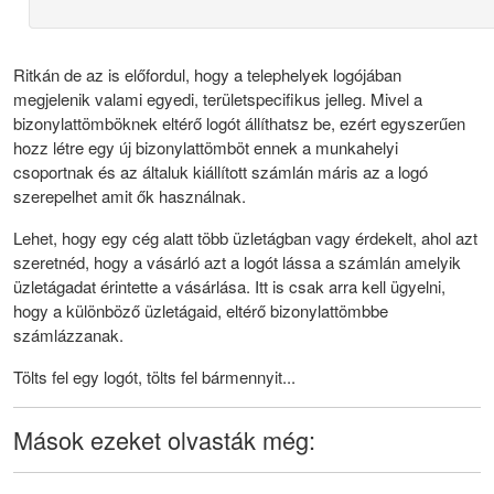
Ritkán de az is előfordul, hogy a telephelyek logójában
megjelenik valami egyedi, területspecifikus jelleg. Mivel a
bizonylattömböknek eltérő logót állíthatsz be, ezért egyszerűen
hozz létre egy új bizonylattömböt ennek a munkahelyi
csoportnak és az általuk kiállított számlán máris az a logó
szerepelhet amit ők használnak.
Lehet, hogy egy cég alatt több üzletágban vagy érdekelt, ahol azt
szeretnéd, hogy a vásárló azt a logót lássa a számlán amelyik
üzletágadat érintette a vásárlása. Itt is csak arra kell ügyelni,
hogy a különböző üzletágaid, eltérő bizonylattömbbe
számlázzanak.
Tölts fel egy logót, tölts fel bármennyit...
Mások ezeket olvasták még: