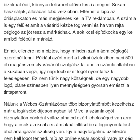
bizalmat épít, könnyen felismerhetővé teszi a céged. Sokan
használják, általában több verzióban. Eltérhet a logó az
óriásplakáton és más megjelenés kell a TV reklámban. A számla
is egy felület amit a vásárló kézbe fog venni és ha van rajta
céglogó az jót tesz a márkádnak. A sok kcsi építőkocka egyike
amiből felépül a márkád.
Ennek ellenére nem biztos, hogy minden számládra céglogót
szeretnél tenni. Például azért mert a fizikai üzleteidben napi 500
db magánszemély vásárlót szolgálsz ki, ahol a számla általában
a kukában végzi, így napi több ezer logót nyomtatsz ki
feleslegesen. Ez nem tűnik nagy költségnek, de egy nagyobb
logó, pláne színesben ilyen mennyiségben gyorsan emészti a
tintapatront.
Nálunk a Webes-Számlázóban több bizonylattömböt kezelhetsz
már a legkisebb díjcsomagban is! Mivel a számlalogót
bizonylattömbönként változtathatod ezért lehetőséged van arra,
hogy a csak azoknál a számláknál állítsd be a logónyomtatást
ahol arra igazán szükség van. Így a nagyforgalmú üzleteidre
nem kell logót tenned, míg az online vásárlásoknál vagy az cég