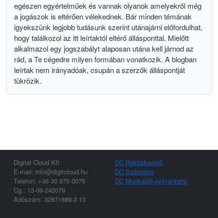
egészen egyértelműek és vannak olyanok amelyekről még
a jogászok is eltérően vélekednek. Bár minden témának
igyekszünk legjobb tudásunk szerint utánajárni előfordulhat,
hogy találkozol az itt leírtaktól eltérő állásponttal. Mielőtt
alkalmazol egy jogszabályt alaposan utána kell járnod az
rád, a Te cégedre milyen formában vonatkozik. A blogban
leírtak nem irányadóak, csupán a szerzők álláspontját
tükrözik.
Digital Cloud Kft
DC Raktárkezelő
E-mail: info@digitcloud.hu
DC Számlázó
Telefon: +36 30 675 0075
DC Munkaidő-nyilvántartó
Cg.: 13-09-242079
Adószám: 32871889-2-13