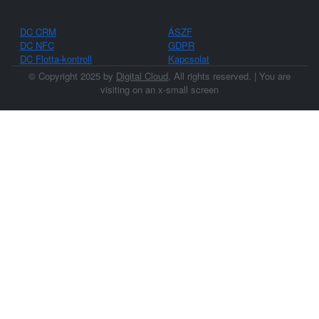
DC CRM
ÁSZF
DC NFC
GDPR
DC Flotta-kontroll
Kapcsolat
© Copyright 2025 by
Digital Cloud
, All rights reserved. | You are
visiting on an
x-small screen